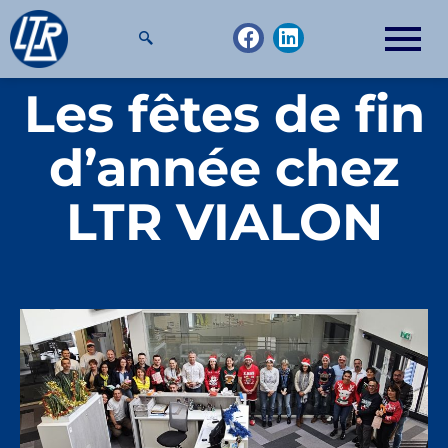
Aller
F
L
au
a
i
contenu
c
n
Les fêtes de fin
e
k
b
e
o
d
d’année chez
o
i
k
n
LTR VIALON