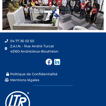
04 77 36 02 50
Z.A.I.N. - Rue André Turcat
42160 Andrézieux-Bouthéon
F
L
a
i
c
n
Politique de Confidentialité
e
k
Mentions légales
b
e
o
d
o
i