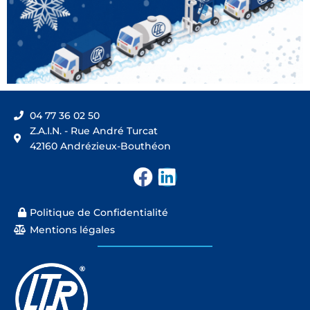
04 77 36 02 50
Z.A.I.N. - Rue André Turcat
42160 Andrézieux-Bouthéon
F
L
a
i
c
n
Politique de Confidentialité
e
k
Mentions légales
b
e
o
d
o
i