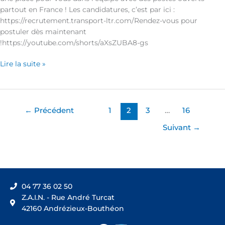
partout en France ! Les candidatures, c’est par ici :
https://recrutement.transport-ltr.com/Rendez-vous pour
postuler dès maintenant
!https://youtube.com/shorts/aXsZUBA8-gs
Lire la suite »
←
Précédent
1
2
3
…
16
Suivant
→
04 77 36 02 50
Z.A.I.N. - Rue André Turcat
42160 Andrézieux-Bouthéon