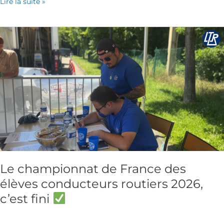
Lire la suite »
Le
championnat
de
France
des
élèves
conducteurs
routiers
2026,
c’est
fini
Le championnat de France des
élèves conducteurs routiers 2026,
c’est fini