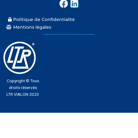
F
L
a
i
c
n
Politique de Confidentialité
e
k
Mentions légales
b
e
o
d
o
i
k
n
Copyright © Tous
droits réservés
LTR VIALON 2023