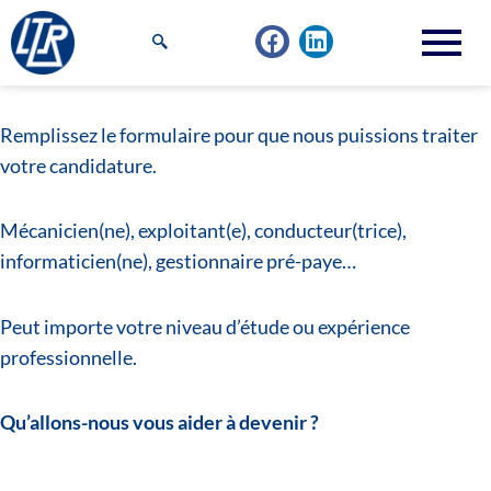
Aller
F
L
au
a
i
contenu
c
n
e
k
b
e
Remplissez le formulaire pour que nous puissions traiter
o
d
votre candidature.
o
i
k
n
Mécanicien(ne), exploitant(e), conducteur(trice),
informaticien(ne), gestionnaire pré-paye…
Peut importe votre niveau d’étude ou expérience
professionnelle.
Qu’allons-nous vous aider à devenir ?