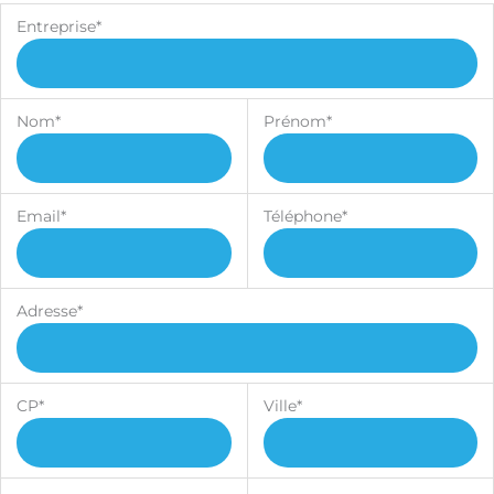
Entreprise*
Nom*
Prénom*
Email*
Téléphone*
Adresse*
CP*
Ville*